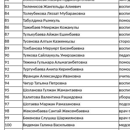
83
Тилемисов Жангельды Алиевич
воспи
84
Толеубекова Ляззат Мубараковна
воспи
85
Табулдина Рымкуль
помощ
86
Тажибаев Меиржан Кожанулы
воспи
87
Тулькубаева Айжан Ешинбаева
воспи
88
Тусенова Алтын Казкенкызы
сторо
89
Токбанова Меруерт Бисембаевна
воспи
90
Туякова Сайлаукуль Умирзаковна
педаг
91
Тяжина Гульнара Альмаганбетовна
помощ
92
Тургунбаева Анипа Керимбаевна
помощ
93
Францен Александра Ивановна
учите
94
Чигур Татьяна Петровна
воспи
95
Шоланова Гулжан Жамантаевна
воспи
96
Халитова Валентина Рашидовна
убор
97
Шотаева Маржан Рамазановна
подсо
98
Жексембаева Сантай Жексембаевна
врач-
99
Бекенова Слушаш Шаржияновна
врач-
100
Видеман Галина Васильевна
медсе