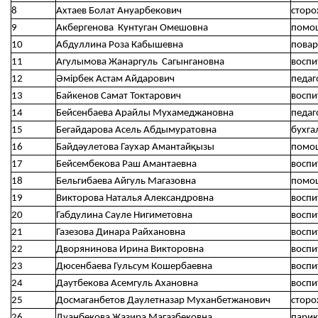
8
Ахтаев Болат Ануарбекович
сторо
9
Акбергенова Кунтуган Омешовна
помощ
10
Абдуллина Роза Кабышевна
повар
11
Агулымова Жанаргуль Сагынгановна
воспи
12
Әмірбек Астам Айдарович
педаг
13
Байкенов Самат Токтарович
воспи
14
Бейсенбаева Арайлы Мухамеджановна
педаг
15
Бегайдарова Асель Абдымуратовна
бухга
16
Байдәулетова Гаухар Амантайқызы
помощ
17
Бейсембекова Раш Амантаевна
воспи
18
Бельгибаева Айгуль Магазовна
помощ
19
Викторова Наталья Александровна
воспи
20
Габдулина Сауле Нигиметовна
воспи
21
Газезова Динара Райхановна
воспи
22
Дворянинова Ирина Викторовна
воспи
23
Дюсенбаева Гульсум Кошербаевна
воспи
24
Даутбекова Асемгуль Ахановна
воспи
25
Досмаганбетов Даулетназар Муханбетжанович
сторо
26
Дуанбекова Жазира Магазбековна
пари