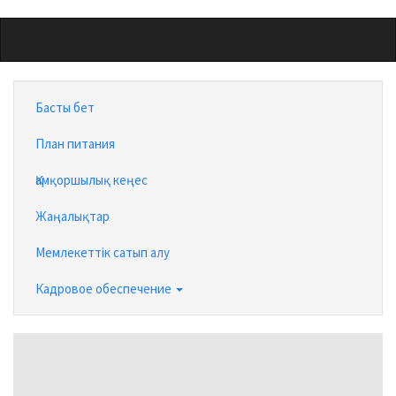
Skip
to
main
content
Басты бет
План питания
Қамқоршылық кеңес
Жаңалықтар
Мемлекеттік сатып алу
Кадровое обеспечение