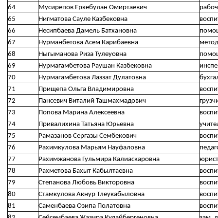
64
Мусирепов Еркебулан Омиртаевич
рабоч
65
Нигматова Сауле Казбековна
воспи
66
Несипбаева Дамель Батхановна
помощ
67
Нурманбетова Асем Карибаевна
метод
68
Ныгыманова Риза Тулеуовна
помощ
69
Нурмагамбетова Раушан Казбековна
инспе
70
Нурмагамбетова Лаззат Дулатовна
бухга
71
Прищепа Ольга Владимировна
воспи
72
Пансевич Виталий Ташмахмадович
грузч
73
Попова Марина Алексеевна
воспи
74
Привалихина Татьяна Юрьевна
учите
75
Рамазанов Сергазы Сембекович
воспи
76
Рахимкулова Марьям Науфаловна
педаг
77
Рахимжанова Гульмира Калиаскаровна
юрис
78
Рахметова Бахыт Кабылтаевна
воспи
79
Степанова Любовь Викторовна
воспи
80
Стамкулова Акнур Тлеукабыловна
воспи
81
Саменбаева Озипа Полатовна
воспи
82
Сейсембаева Жазира Кудайбергеновна
зам. 