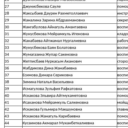
27
Джунисбекова Сауле
помощ
28
Жаксыбаев Даурен Рахметоллаевич
инстр
29
Жаналина Зарина Абдрахмановна
секре
30
Жангабулова Айнагуль Амантаевна
воспи
31
Жунусбекова Мейрамкуль Игеновна
клад
32
Жанабаева Айтжамал Нургалиевна
рабоч
33
Жунусбекова Баян Болатовна
воспи
34
Жумагазина Жупар Сакеновна
воспи
35
Жетписбаев Нуркасым Аканович
сторо
36
Жабдикова Дина Жанабаевна
воспи
37
Есимова Динара Сериковна
воспи
38
Зимина Наталья Васильевна
воспи
39
Исмагулова Зульфия Рафхатовна
воспи
40
Искакова Эльвира Айтмухаметовна
помощ
41
Исаханова Мейрамкуль Салкеновна
мойщ
42
Искакова Гульмира Макшуновна
главн
43
Искакова Жанагуль Карибаевна
помощ
44
Кусаинова Акмарал Муканбеткалиевна
воспи