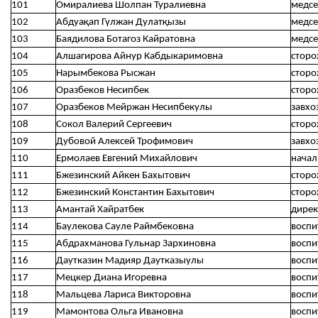
101
Омиралиева Шолпан Туралиевна
медсе
102
Абдуақап Гүлжан Дулатқызы
медсе
103
Баядилова Ботагоз Кайратовна
медсе
104
Алшагирова Айнур Кабдыкаримовна
сторо
105
Нарымбекова Рысжан
сторо
106
Оразбеков Несипбек
сторо
107
Оразбеков Мейржан Несипбекулы
завхо
108
Сокол Валерий Сергеевич
сторо
109
Дубовой Алексей Трофимович
завхо
110
Ермолаев Евгений Михайлович
начал
111
Бжезинский Айкен Бахытович
сторо
112
Бжезинский Константин Бахытович
сторо
113
Амантай Хайратбек
дирек
114
Баулекова Сауле Раймбековна
воспи
115
Абдрахманова Гульнар Зархиновна
воспи
116
Даутказин Мадияр Даутказыулы
воспи
117
Мецкер Диана Игоревна
воспи
118
Мальцева Лариса Викторовна
воспи
119
Мамонтова Ольга Ивановна
воспи