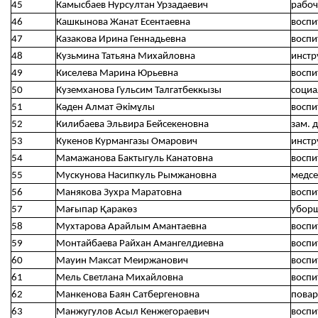
45
Камысбаев Нурсултан Урзадаевич
рабоч
46
Кашкынова Жанат Есентаевна
воспи
47
Казакова Ирина Геннадьевна
воспи
48
Кузьмина Татьяна Михайловна
инстр
49
Киселева Марина Юрьевна
воспи
50
Куземханова Гульсим Талгатбеккызы
социа
51
Кәден Алмат Әкімұлы
воспи
52
Килибаева Эльвира Бейсекеновна
зам. 
53
Кукенов Курмангазы Омарович
инстр
54
Мамажанова Бактыгуль Канатовна
воспи
55
Мускунова Насипкуль Рымжановна
медсе
56
Манякова Зухра Маратовна
воспи
57
Мағыпар Қаракөз
убор
58
Мухтарова Арайлым Амантаевна
воспи
59
Монтайбаева Райхан Амангелдиевна
воспи
60
Мауин Максат Меиржанович
воспи
61
Мель Светлана Михайловна
воспи
62
Манкенова Баян Сатбергеновна
повар
63
Манжугулов Асыл Кенжегораевич
воспи