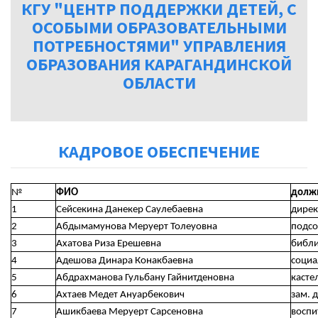
КГУ "ЦЕНТР ПОДДЕРЖКИ ДЕТЕЙ, С
ОСОБЫМИ ОБРАЗОВАТЕЛЬНЫМИ
ПОТРЕБНОСТЯМИ" УПРАВЛЕНИЯ
ОБРАЗОВАНИЯ КАРАГАНДИНСКОЙ
ОБЛАСТИ
КАДРОВОЕ ОБЕСПЕЧЕНИЕ
№
ФИО
долж
1
Сейсекина Данекер Саулебаевна
дирек
2
Абдымамунова Меруерт Толеуовна
подсо
3
Ахатова Риза Ерешевна
библи
4
Адешова Динара Конакбаевна
социа
5
Абдрахманова Гульбану Гайнитденовна
касте
6
Ахтаев Медет Ануарбекович
зам. 
7
Ашикбаева Меруерт Сарсеновна
воспи